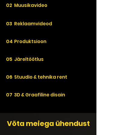
02
Muusikavideo
03
Reklaamvideod
04
Produktsioon
05
Järeltöötlus
06
Stuudio & tehnika rent
07
3D & Graafiline disain
Võta meiega ühendust