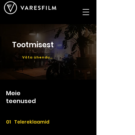
Tootmisest
Võta ühendust
Meie
teenused
01
Telereklaamid